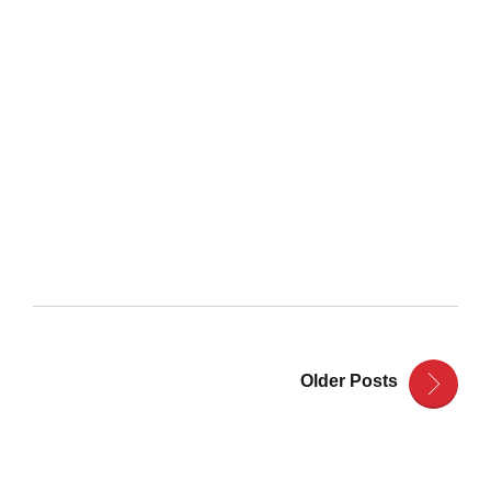
GUIMARÃES
MÁXIMO SILVA
Descontos de 20% em serviços de fisioterapia
Continue lendo
Older Posts