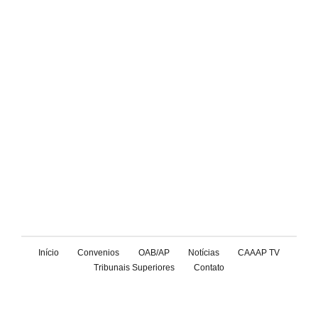
Início
Convenios
OAB/AP
Notícias
CAAAP TV
Tribunais Superiores
Contato