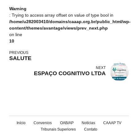
Warning
: Trying to access array offset on value of type bool in
/home/u282003410/domains/caaap.org.br/public_html/wp-
content/themes/avantage/views/prev_next.php
on line
10
PREVIOUS
SALUTE
NEXT
ESPAÇO COGNITIVO LTDA
Início
Convenios
OAB/AP
Notícias
CAAAP TV
Tribunais Superiores
Contato