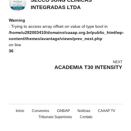
INTEGRADAS LTDA
Warning
: Trying to access array offset on value of type bool in
/home/u282003410/domains/caaap.org.br/public_html/wp-
content/themes/avantage/views/prev_next.php
on line
36
NEXT
ACADEMIA T30 INTENSITY
Início
Convenios
OAB/AP
Notícias
CAAAP TV
Tribunais Superiores
Contato